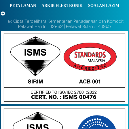
PETA LAMAN
ARKIB ELEKTRONIK
SOALAN LAZIM
Hak Cipta Terpelihara Kementerian Perladangan dan Komoditi
Pelawat Hari Ini : 12832 | Pelawat Bulan : 140965