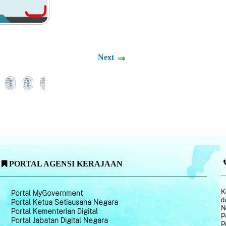
Next
PORTAL AGENSI KERAJAAN
K
Portal MyGovernment
d
Portal Ketua Setiausaha Negara
N
Portal Kementerian Digital
P
Portal Jabatan Digital Negara
P