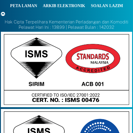
PETA LAMAN
ARKIB ELEKTRONIK
SOALAN LAZIM
Hak Cipta Terpelihara Kementerian Perladangan dan Komoditi
Pelawat Hari Ini : 13899 | Pelawat Bulan : 142032