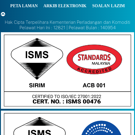
PETA LAMAN
ARKIB ELEKTRONIK
SOALAN LAZIM
Hak Cipta Terpelihara Kementerian Perladangan dan Komoditi
Pelawat Hari Ini : 12821 | Pelawat Bulan : 140954