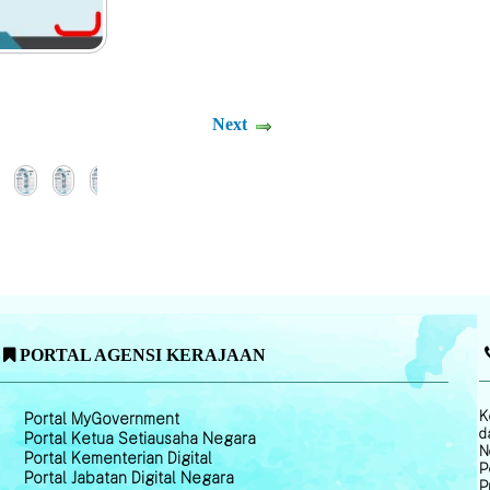
Next
PORTAL AGENSI KERAJAAN
K
Portal MyGovernment
d
Portal Ketua Setiausaha Negara
N
Portal Kementerian Digital
P
Portal Jabatan Digital Negara
P