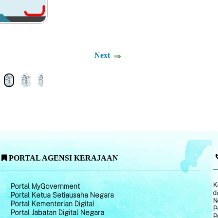
Next
PORTAL AGENSI KERAJAAN
K
Portal MyGovernment
d
Portal Ketua Setiausaha Negara
N
Portal Kementerian Digital
P
Portal Jabatan Digital Negara
P