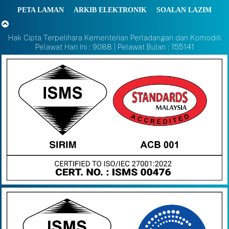
PETA LAMAN
ARKIB ELEKTRONIK
SOALAN LAZIM
Hak Cipta Terpelihara Kementerian Perladangan dan Komoditi
Pelawat Hari Ini : 9088 | Pelawat Bulan : 155141