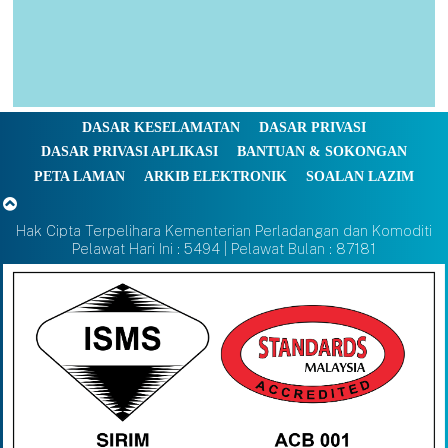
DASAR KESELAMATAN
DASAR PRIVASI
DASAR PRIVASI APLIKASI
BANTUAN & SOKONGAN
PETA LAMAN
ARKIB ELEKTRONIK
SOALAN LAZIM
Hak Cipta Terpelihara Kementerian Perladangan dan Komoditi
Pelawat Hari Ini : 5494 | Pelawat Bulan : 87181