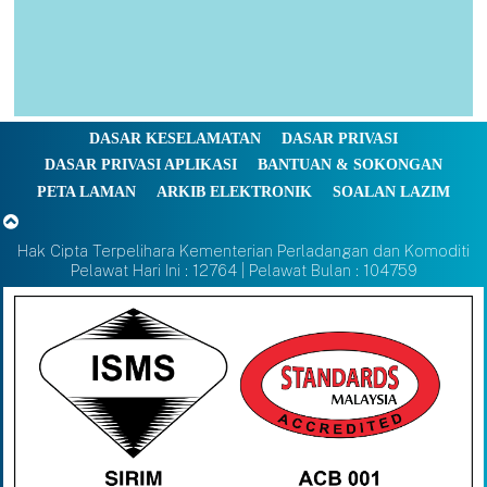
DASAR KESELAMATAN
DASAR PRIVASI
DASAR PRIVASI APLIKASI
BANTUAN & SOKONGAN
PETA LAMAN
ARKIB ELEKTRONIK
SOALAN LAZIM
Hak Cipta Terpelihara Kementerian Perladangan dan Komoditi
Pelawat Hari Ini : 12764 | Pelawat Bulan : 104759