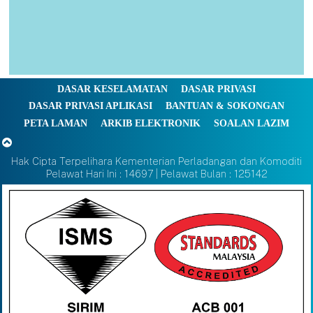
DASAR KESELAMATAN
DASAR PRIVASI
DASAR PRIVASI APLIKASI
BANTUAN & SOKONGAN
PETA LAMAN
ARKIB ELEKTRONIK
SOALAN LAZIM
Hak Cipta Terpelihara Kementerian Perladangan dan Komoditi
Pelawat Hari Ini : 14697 | Pelawat Bulan : 125142