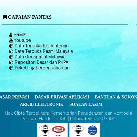
CAPAIAN PANTAS
HRMIS
Youtube
Data Terbuka Kementerian
Data Terbuka Rasmi Malaysia
Data Geospatial Malaysia
Repositori Dasar dan PKPA
Pekeliling Perbendaharaan
ASAR PRIVASI
DASAR PRIVASI APLIKASI
BANTUAN & SOKO
ARKIB ELEKTRONIK
SOALAN LAZIM
Hak Cipta Terpelihara Kementerian Perladangan dan Komoditi
Pelawat Hari Ini : 5699 | Pelawat Bulan : 97694