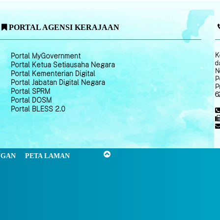
PORTAL AGENSI KERAJAAN
K
Portal MyGovernment
d
Portal Ketua Setiausaha Negara
N
Portal Kementerian Digital
P
Portal Jabatan Digital Negara
P
Portal SPRM
6
Portal DOSM
Portal BLESS 2.0
NGAN
PETA LAMAN