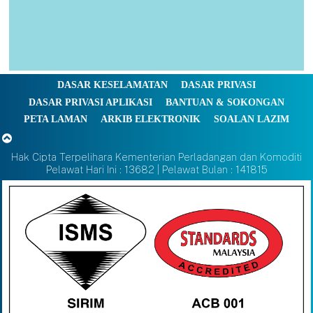
DASAR KESELAMATAN
DASAR PRIVASI
DASAR PRIVASI APLIKASI
BANTUAN & SOKONGAN
PETA LAMAN
ARKIB ELEKTRONIK
SOALAN LAZIM
Hak Cipta Terpelihara Kementerian Perladangan dan Komoditi
Pelawat Hari Ini : 13682 | Pelawat Bulan : 141815