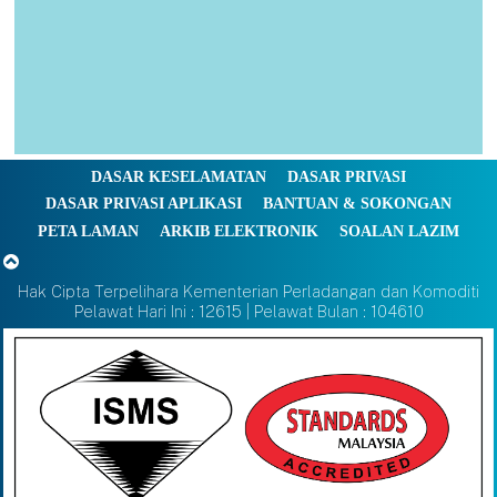
DASAR KESELAMATAN
DASAR PRIVASI
DASAR PRIVASI APLIKASI
BANTUAN & SOKONGAN
PETA LAMAN
ARKIB ELEKTRONIK
SOALAN LAZIM
Hak Cipta Terpelihara Kementerian Perladangan dan Komoditi
Pelawat Hari Ini : 12615 | Pelawat Bulan : 104610