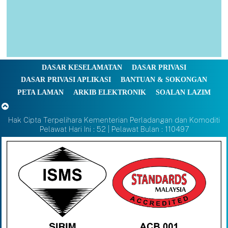
DASAR KESELAMATAN
DASAR PRIVASI
DASAR PRIVASI APLIKASI
BANTUAN & SOKONGAN
PETA LAMAN
ARKIB ELEKTRONIK
SOALAN LAZIM
Hak Cipta Terpelihara Kementerian Perladangan dan Komoditi
Pelawat Hari Ini : 52 | Pelawat Bulan : 110497