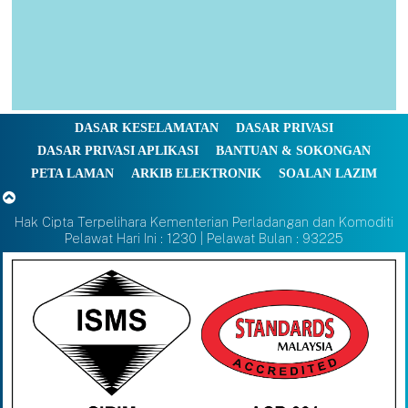
DASAR KESELAMATAN
DASAR PRIVASI
DASAR PRIVASI APLIKASI
BANTUAN & SOKONGAN
PETA LAMAN
ARKIB ELEKTRONIK
SOALAN LAZIM
Hak Cipta Terpelihara Kementerian Perladangan dan Komoditi
Pelawat Hari Ini : 1230 | Pelawat Bulan : 93225