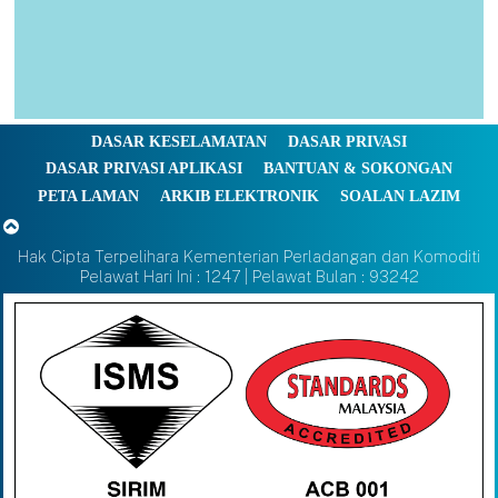
DASAR KESELAMATAN
DASAR PRIVASI
DASAR PRIVASI APLIKASI
BANTUAN & SOKONGAN
PETA LAMAN
ARKIB ELEKTRONIK
SOALAN LAZIM
Hak Cipta Terpelihara Kementerian Perladangan dan Komoditi
Pelawat Hari Ini : 1247 | Pelawat Bulan : 93242