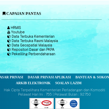
CAPAIAN PANTAS
HRMIS
Youtube
Data Terbuka Kementerian
Data Terbuka Rasmi Malaysia
Data Geospatial Malaysia
Repositori Dasar dan PKPA
Pekeliling Perbendaharaan
ASAR PRIVASI
DASAR PRIVASI APLIKASI
BANTUAN & SOKO
ARKIB ELEKTRONIK
SOALAN LAZIM
Hak Cipta Terpelihara Kementerian Perladangan dan Komoditi
Pelawat Hari Ini : 755 | Pelawat Bulan : 92750