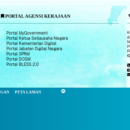
PORTAL AGENSI KERAJAAN
K
Portal MyGovernment
d
Portal Ketua Setiausaha Negara
N
Portal Kementerian Digital
P
Portal Jabatan Digital Negara
P
Portal SPRM
6
Portal DOSM
Portal BLESS 2.0
NGAN
PETA LAMAN