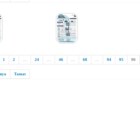
1
2
…
24
…
46
…
68
…
94
95
96
snya
Tamat