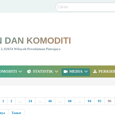
Carian
 DAN KOMODITI
nt 2, 62654 Wilayah Persekutuan Putrajaya
OMODITI
STATISTIK
MEDIA
PERKHI
1
2
…
24
…
46
…
68
…
94
95
96
snya
Tamat