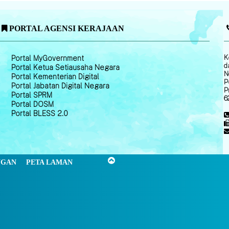
PORTAL AGENSI KERAJAAN
K
Portal MyGovernment
d
Portal Ketua Setiausaha Negara
N
Portal Kementerian Digital
P
Portal Jabatan Digital Negara
P
Portal SPRM
6
Portal DOSM
Portal BLESS 2.0
NGAN
PETA LAMAN