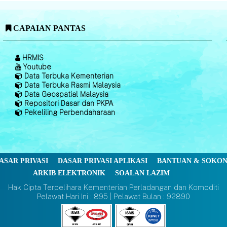
CAPAIAN PANTAS
HRMIS
Youtube
Data Terbuka Kementerian
Data Terbuka Rasmi Malaysia
Data Geospatial Malaysia
Repositori Dasar dan PKPA
Pekeliling Perbendaharaan
ASAR PRIVASI
DASAR PRIVASI APLIKASI
BANTUAN & SOKO
ARKIB ELEKTRONIK
SOALAN LAZIM
Hak Cipta Terpelihara Kementerian Perladangan dan Komoditi
Pelawat Hari Ini : 895 | Pelawat Bulan : 92890