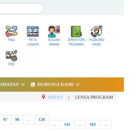
FAQ
PETA
ADUAN
DIREKTORI
HUBUNGI
LAMAN
AWAM
PEGAWAI
KAMI
PDC
DMATAN
HUBUNGI KAMI
MEDIA
|
LENSA PROGRAM
97
98
…
120
…
141
…
162
…