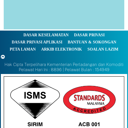
DASAR KESELAMATAN
DASAR PRIVASI
DASAR PRIVASI APLIKASI
BANTUAN & SOKONGAN
PETA LAMAN
ARKIB ELEKTRONIK
SOALAN LAZIM
Hak Cipta Terpelihara Kementerian Perladangan dan Komoditi
Pelawat Hari Ini : 8896 | Pelawat Bulan : 154949