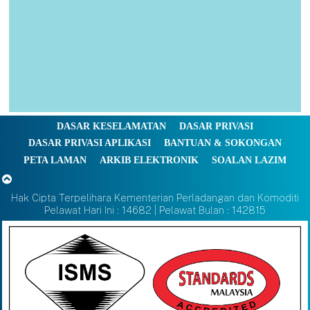
DASAR KESELAMATAN
DASAR PRIVASI
DASAR PRIVASI APLIKASI
BANTUAN & SOKONGAN
PETA LAMAN
ARKIB ELEKTRONIK
SOALAN LAZIM
Hak Cipta Terpelihara Kementerian Perladangan dan Komoditi
Pelawat Hari Ini : 14682 | Pelawat Bulan : 142815