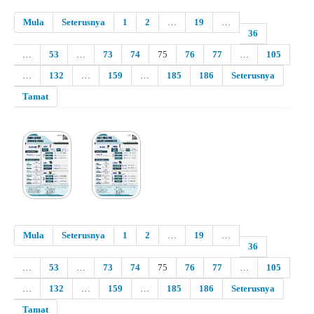
Mula
Seterusnya
1
2
…
19
…
36
…
53
…
73
74
75
76
77
…
105
…
132
…
159
…
185
186
Seterusnya
Tamat
Mula
Seterusnya
1
2
…
19
…
36
…
53
…
73
74
75
76
77
…
105
…
132
…
159
…
185
186
Seterusnya
Tamat