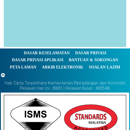
DASAR KESELAMATAN
DASAR PRIVASI
DASAR PRIVASI APLIKASI
BANTUAN & SOKONGAN
PETA LAMAN
ARKIB ELEKTRONIK
SOALAN LAZIM
Hak Cipta Terpelihara Kementerian Perladangan dan Komoditi
Pelawat Hari Ini : 6861 | Pelawat Bulan : 88548