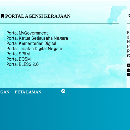
PORTAL AGENSI KERAJAAN
K
Portal MyGovernment
d
Portal Ketua Setiausaha Negara
N
Portal Kementerian Digital
P
Portal Jabatan Digital Negara
P
Portal SPRM
6
Portal DOSM
Portal BLESS 2.0
NGAN
PETA LAMAN