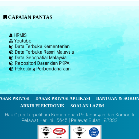
CAPAIAN PANTAS
HRMIS
Youtube
Data Terbuka Kementerian
Data Terbuka Rasmi Malaysia
Data Geospatial Malaysia
Repositori Dasar dan PKPA
Pekeliling Perbendaharaan
ASAR PRIVASI
DASAR PRIVASI APLIKASI
BANTUAN & SOKO
ARKIB ELEKTRONIK
SOALAN LAZIM
Hak Cipta Terpelihara Kementerian Perladangan dan Komoditi
Pelawat Hari Ini : 5645 | Pelawat Bulan : 87332