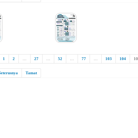
1
2
…
27
…
52
…
77
…
103
104
1
Seterusnya
Tamat