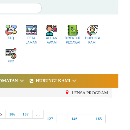
FAQ
PETA
ADUAN
DIREKTORI
HUBUNGI
LAMAN
AWAM
PEGAWAI
KAMI
PDC
DMATAN
HUBUNGI KAMI
LENSA PROGRAM
05
106
107
…
127
…
146
…
165