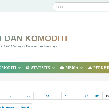
Carian
 DAN KOMODITI
nt 2, 62654 Wilayah Persekutuan Putrajaya
OMODITI
STATISTIK
MEDIA
PERKHI
1
2
…
27
…
52
…
77
…
103
104
1
Seterusnya
Tamat