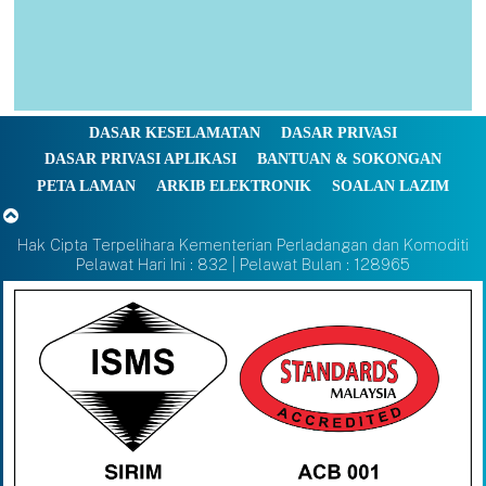
DASAR KESELAMATAN
DASAR PRIVASI
DASAR PRIVASI APLIKASI
BANTUAN & SOKONGAN
PETA LAMAN
ARKIB ELEKTRONIK
SOALAN LAZIM
Hak Cipta Terpelihara Kementerian Perladangan dan Komoditi
Pelawat Hari Ini : 832 | Pelawat Bulan : 128965