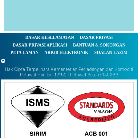
DASAR KESELAMATAN
DASAR PRIVASI
DASAR PRIVASI APLIKASI
BANTUAN & SOKONGAN
PETA LAMAN
ARKIB ELEKTRONIK
SOALAN LAZIM
Hak Cipta Terpelihara Kementerian Perladangan dan Komoditi
Pelawat Hari Ini : 12150 | Pelawat Bulan : 140283