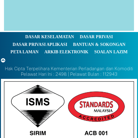
DASAR KESELAMATAN
DASAR PRIVASI
DASAR PRIVASI APLIKASI
BANTUAN & SOKONGAN
PETA LAMAN
ARKIB ELEKTRONIK
SOALAN LAZIM
Hak Cipta Terpelihara Kementerian Perladangan dan Komoditi
Pelawat Hari Ini : 2498 | Pelawat Bulan : 112943