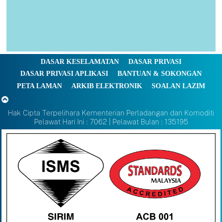
DASAR KESELAMATAN
DASAR PRIVASI
DASAR PRIVASI APLIKASI
BANTUAN & SOKONGAN
PETA LAMAN
ARKIB ELEKTRONIK
SOALAN LAZIM
Hak Cipta Terpelihara Kementerian Perladangan dan Komoditi
Pelawat Hari Ini : 7062 | Pelawat Bulan : 135195