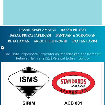
DASAR KESELAMATAN
DASAR PRIVASI
DASAR PRIVASI APLIKASI
BANTUAN & SOKONGAN
PETA LAMAN
ARKIB ELEKTRONIK
SOALAN LAZIM
Hak Cipta Terpelihara Kementerian Perladangan dan Komoditi
Pelawat Hari Ini : 9132 | Pelawat Bulan : 155185