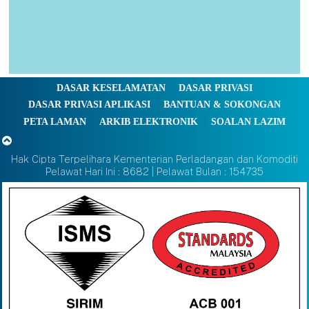
DASAR KESELAMATAN
DASAR PRIVASI
DASAR PRIVASI APLIKASI
BANTUAN & SOKONGAN
PETA LAMAN
ARKIB ELEKTRONIK
SOALAN LAZIM
Hak Cipta Terpelihara Kementerian Perladangan dan Komoditi
Pelawat Hari Ini : 8682 | Pelawat Bulan : 154735