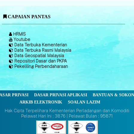
CAPAIAN PANTAS
HRMIS
Youtube
Data Terbuka Kementerian
Data Terbuka Rasmi Malaysia
Data Geospatial Malaysia
Repositori Dasar dan PKPA
Pekeliling Perbendaharaan
ASAR PRIVASI
DASAR PRIVASI APLIKASI
BANTUAN & SOKO
ARKIB ELEKTRONIK
SOALAN LAZIM
Hak Cipta Terpelihara Kementerian Perladangan dan Komoditi
Pelawat Hari Ini : 3876 | Pelawat Bulan : 95871