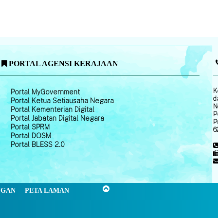
PORTAL AGENSI KERAJAAN
K
Portal MyGovernment
d
Portal Ketua Setiausaha Negara
N
Portal Kementerian Digital
P
Portal Jabatan Digital Negara
P
Portal SPRM
6
Portal DOSM
Portal BLESS 2.0
NGAN
PETA LAMAN