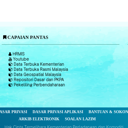
CAPAIAN PANTAS
HRMIS
Youtube
Data Terbuka Kementerian
Data Terbuka Rasmi Malaysia
Data Geospatial Malaysia
Repositori Dasar dan PKPA
Pekeliling Perbendaharaan
ASAR PRIVASI
DASAR PRIVASI APLIKASI
BANTUAN & SOKO
ARKIB ELEKTRONIK
SOALAN LAZIM
Hak Cipta Terpelihara Kementerian Perladangan dan Komoditi