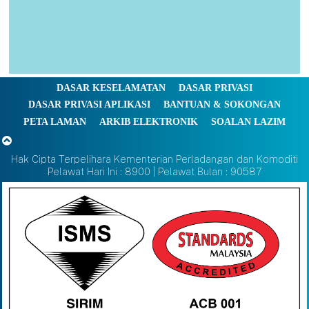
DASAR KESELAMATAN
DASAR PRIVASI
DASAR PRIVASI APLIKASI
BANTUAN & SOKONGAN
PETA LAMAN
ARKIB ELEKTRONIK
SOALAN LAZIM
Hak Cipta Terpelihara Kementerian Perladangan dan Komoditi
Pelawat Hari Ini : 8900 | Pelawat Bulan : 90587