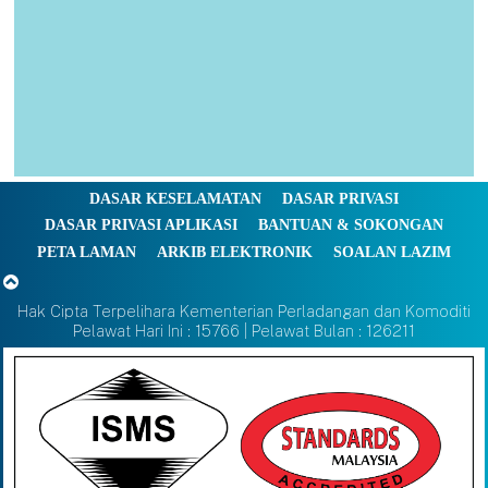
DASAR KESELAMATAN
DASAR PRIVASI
DASAR PRIVASI APLIKASI
BANTUAN & SOKONGAN
PETA LAMAN
ARKIB ELEKTRONIK
SOALAN LAZIM
Hak Cipta Terpelihara Kementerian Perladangan dan Komoditi
Pelawat Hari Ini : 15766 | Pelawat Bulan : 126211