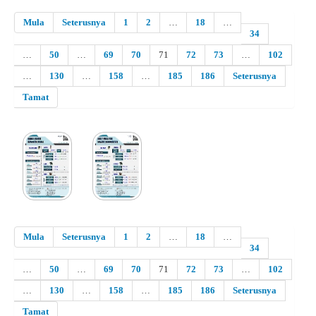
Mula
Seterusnya
1
2
…
18
…
34
…
50
…
69
70
71
72
73
…
102
…
130
…
158
…
185
186
Seterusnya
Tamat
Mula
Seterusnya
1
2
…
18
…
34
…
50
…
69
70
71
72
73
…
102
…
130
…
158
…
185
186
Seterusnya
Tamat