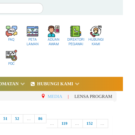
FAQ
PETA
ADUAN
DIREKTORI
HUBUNGI
LAMAN
AWAM
PEGAWAI
KAMI
PDC
DMATAN
HUBUNGI KAMI
MEDIA
|
LENSA PROGRAM
51
52
…
86
…
119
…
152
…