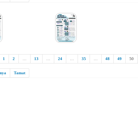
1
2
…
13
…
24
…
35
…
48
49
50
snya
Tamat