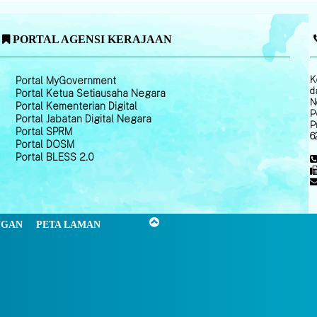
PORTAL AGENSI KERAJAAN
K
Portal MyGovernment
d
Portal Ketua Setiausaha Negara
N
Portal Kementerian Digital
P
Portal Jabatan Digital Negara
P
Portal SPRM
6
Portal DOSM
Portal BLESS 2.0
NGAN
PETA LAMAN