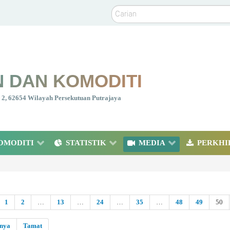
Carian
 DAN KOMODITI
nt 2, 62654 Wilayah Persekutuan Putrajaya
OMODITI
STATISTIK
MEDIA
PERKHI
1
2
…
13
…
24
…
35
…
48
49
50
snya
Tamat