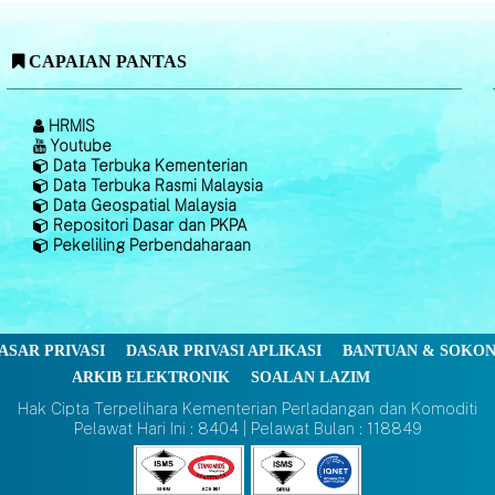
CAPAIAN PANTAS
HRMIS
Youtube
Data Terbuka Kementerian
Data Terbuka Rasmi Malaysia
Data Geospatial Malaysia
Repositori Dasar dan PKPA
Pekeliling Perbendaharaan
ASAR PRIVASI
DASAR PRIVASI APLIKASI
BANTUAN & SOKO
ARKIB ELEKTRONIK
SOALAN LAZIM
Hak Cipta Terpelihara Kementerian Perladangan dan Komoditi
Pelawat Hari Ini : 8404 | Pelawat Bulan : 118849