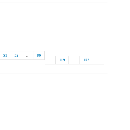
51
52
…
86
…
119
…
152
…