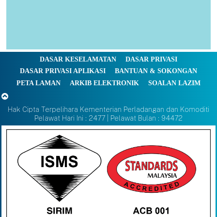
DASAR KESELAMATAN
DASAR PRIVASI
DASAR PRIVASI APLIKASI
BANTUAN & SOKONGAN
PETA LAMAN
ARKIB ELEKTRONIK
SOALAN LAZIM
Hak Cipta Terpelihara Kementerian Perladangan dan Komoditi
Pelawat Hari Ini : 2477 | Pelawat Bulan : 94472