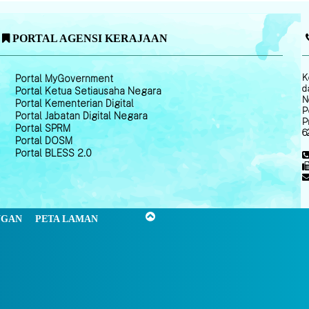
PORTAL AGENSI KERAJAAN
K
Portal MyGovernment
d
Portal Ketua Setiausaha Negara
N
Portal Kementerian Digital
P
Portal Jabatan Digital Negara
P
Portal SPRM
6
Portal DOSM
Portal BLESS 2.0
NGAN
PETA LAMAN