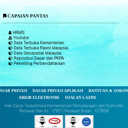
CAPAIAN PANTAS
HRMIS
Youtube
Data Terbuka Kementerian
Data Terbuka Rasmi Malaysia
Data Geospatial Malaysia
Repositori Dasar dan PKPA
Pekeliling Perbendaharaan
ASAR PRIVASI
DASAR PRIVASI APLIKASI
BANTUAN & SOKO
ARKIB ELEKTRONIK
SOALAN LAZIM
Hak Cipta Terpelihara Kementerian Perladangan dan Komoditi
Pelawat Hari Ini : 17161 | Pelawat Bulan : 127606