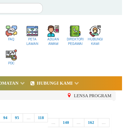
FAQ
PETA
ADUAN
DIREKTORI
HUBUNGI
LAMAN
AWAM
PEGAWAI
KAMI
PDC
DMATAN
HUBUNGI KAMI
LENSA PROGRAM
94
95
…
118
…
140
…
162
…