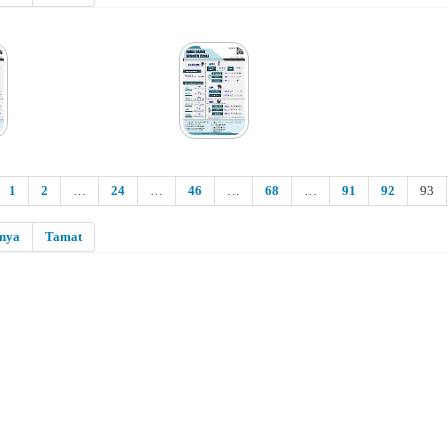
1
2
…
24
…
46
…
68
…
91
92
93
snya
Tamat