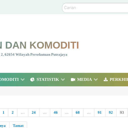
Carian
 DAN KOMODITI
nt 2, 62654 Wilayah Persekutuan Putrajaya
OMODITI
STATISTIK
MEDIA
PERKHI
1
2
…
24
…
46
…
68
…
91
92
93
snya
Tamat