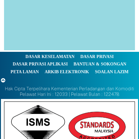
DASAR KESELAMATAN
DASAR PRIVASI
DASAR PRIVASI APLIKASI
BANTUAN & SOKONGAN
PETA LAMAN
ARKIB ELEKTRONIK
SOALAN LAZIM
Hak Cipta Terpelihara Kementerian Perladangan dan Komoditi
Pelawat Hari Ini : 12033 | Pelawat Bulan : 122478