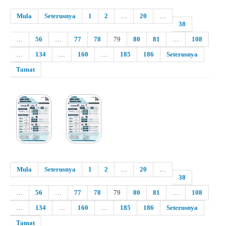
Mula
Seterusnya
1
2
…
20
…
38
…
56
…
77
78
79
80
81
…
108
…
134
…
160
…
185
186
Seterusnya
Tamat
Mula
Seterusnya
1
2
…
20
…
38
…
56
…
77
78
79
80
81
…
108
…
134
…
160
…
185
186
Seterusnya
Tamat