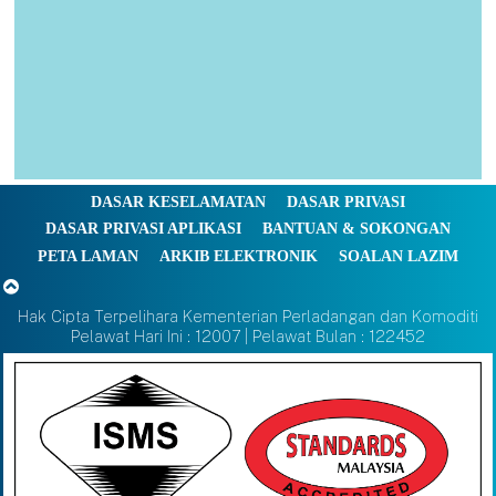
DASAR KESELAMATAN
DASAR PRIVASI
DASAR PRIVASI APLIKASI
BANTUAN & SOKONGAN
PETA LAMAN
ARKIB ELEKTRONIK
SOALAN LAZIM
Hak Cipta Terpelihara Kementerian Perladangan dan Komoditi
Pelawat Hari Ini : 12007 | Pelawat Bulan : 122452