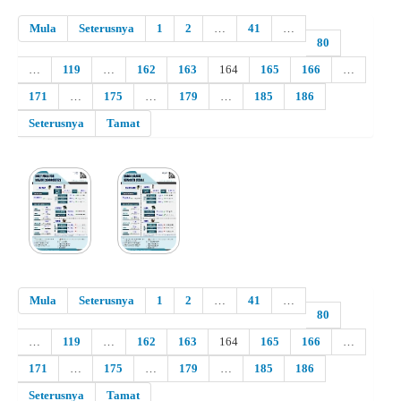
Mula
Seterusnya
1
2
…
41
…
80
…
119
…
162
163
164
165
166
…
171
…
175
…
179
…
185
186
Seterusnya
Tamat
Mula
Seterusnya
1
2
…
41
…
80
…
119
…
162
163
164
165
166
…
171
…
175
…
179
…
185
186
Seterusnya
Tamat