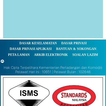
DASAR KESELAMATAN
DASAR PRIVASI
DASAR PRIVASI APLIKASI
BANTUAN & SOKONGAN
PETA LAMAN
ARKIB ELEKTRONIK
SOALAN LAZIM
Hak Cipta Terpelihara Kementerian Perladangan dan Komoditi
Pelawat Hari Ini : 10651 | Pelawat Bulan : 102646