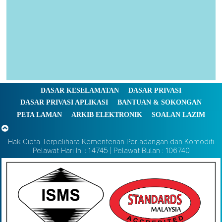
DASAR KESELAMATAN
DASAR PRIVASI
DASAR PRIVASI APLIKASI
BANTUAN & SOKONGAN
PETA LAMAN
ARKIB ELEKTRONIK
SOALAN LAZIM
Hak Cipta Terpelihara Kementerian Perladangan dan Komoditi
Pelawat Hari Ini : 14745 | Pelawat Bulan : 106740