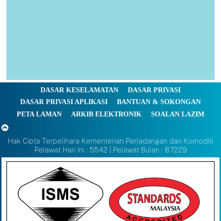
DASAR KESELAMATAN
DASAR PRIVASI
DASAR PRIVASI APLIKASI
BANTUAN & SOKONGAN
PETA LAMAN
ARKIB ELEKTRONIK
SOALAN LAZIM
Hak Cipta Terpelihara Kementerian Perladangan dan Komoditi
Pelawat Hari Ini : 5542 | Pelawat Bulan : 87229