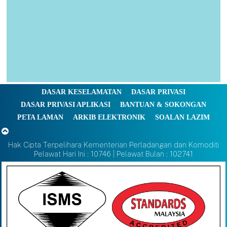
DASAR KESELAMATAN
DASAR PRIVASI
DASAR PRIVASI APLIKASI
BANTUAN & SOKONGAN
PETA LAMAN
ARKIB ELEKTRONIK
SOALAN LAZIM
Hak Cipta Terpelihara Kementerian Perladangan dan Komoditi
Pelawat Hari Ini : 10746 | Pelawat Bulan : 102741