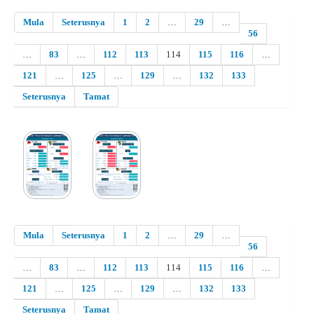
Mula
Seterusnya
1
2
…
29
…
56
…
83
…
112
113
114
115
116
…
121
…
125
…
129
…
132
133
Seterusnya
Tamat
Mula
Seterusnya
1
2
…
29
…
56
…
83
…
112
113
114
115
116
…
121
…
125
…
129
…
132
133
Seterusnya
Tamat