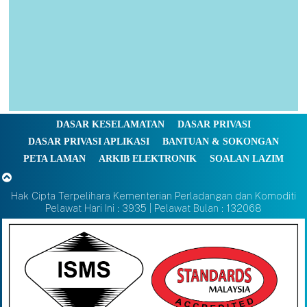
DASAR KESELAMATAN
DASAR PRIVASI
DASAR PRIVASI APLIKASI
BANTUAN & SOKONGAN
PETA LAMAN
ARKIB ELEKTRONIK
SOALAN LAZIM
Hak Cipta Terpelihara Kementerian Perladangan dan Komoditi
Pelawat Hari Ini : 3935 | Pelawat Bulan : 132068