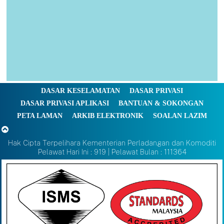
DASAR KESELAMATAN
DASAR PRIVASI
DASAR PRIVASI APLIKASI
BANTUAN & SOKONGAN
PETA LAMAN
ARKIB ELEKTRONIK
SOALAN LAZIM
Hak Cipta Terpelihara Kementerian Perladangan dan Komoditi
Pelawat Hari Ini : 919 | Pelawat Bulan : 111364