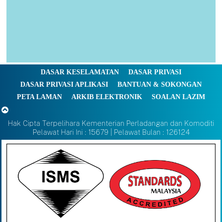
DASAR KESELAMATAN
DASAR PRIVASI
DASAR PRIVASI APLIKASI
BANTUAN & SOKONGAN
PETA LAMAN
ARKIB ELEKTRONIK
SOALAN LAZIM
Hak Cipta Terpelihara Kementerian Perladangan dan Komoditi
Pelawat Hari Ini : 15679 | Pelawat Bulan : 126124