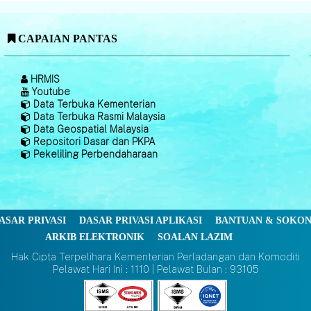
CAPAIAN PANTAS
HRMIS
Youtube
Data Terbuka Kementerian
Data Terbuka Rasmi Malaysia
Data Geospatial Malaysia
Repositori Dasar dan PKPA
Pekeliling Perbendaharaan
ASAR PRIVASI
DASAR PRIVASI APLIKASI
BANTUAN & SOKO
ARKIB ELEKTRONIK
SOALAN LAZIM
Hak Cipta Terpelihara Kementerian Perladangan dan Komoditi
Pelawat Hari Ini : 1110 | Pelawat Bulan : 93105