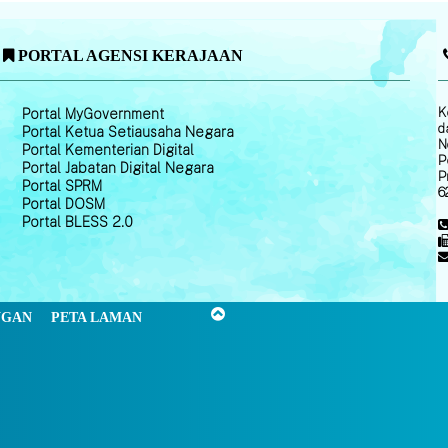
PORTAL AGENSI KERAJAAN
K
Portal MyGovernment
d
Portal Ketua Setiausaha Negara
N
Portal Kementerian Digital
P
Portal Jabatan Digital Negara
P
Portal SPRM
6
Portal DOSM
Portal BLESS 2.0
NGAN
PETA LAMAN