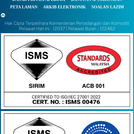
PETA LAMAN
ARKIB ELEKTRONIK
SOALAN LAZIM
Hak Cipta Terpelihara Kementerian Perladangan dan Komoditi
Pelawat Hari Ini : 12037 | Pelawat Bulan : 122482