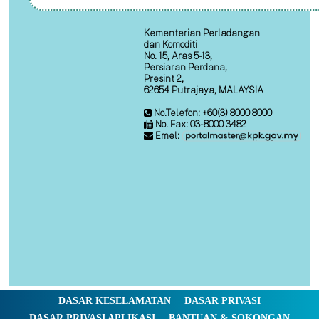
Kementerian Perladangan
dan Komoditi
No. 15, Aras 5-13,
Persiaran Perdana,
Presint 2,
62654 Putrajaya, MALAYSIA
No.Telefon: +60(3) 8000 8000
No. Fax: 03-8000 3482
Emel:
DASAR KESELAMATAN
DASAR PRIVASI
DASAR PRIVASI APLIKASI
BANTUAN & SOKONGAN