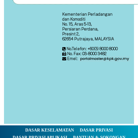
Kementerian Perladangan
dan Komoditi
No. 15, Aras 5-13,
Persiaran Perdana,
Presint 2,
62654 Putrajaya, MALAYSIA
No.Telefon: +60(3) 8000 8000
No. Fax: 03-8000 3482
Emel:
DASAR KESELAMATAN
DASAR PRIVASI
DASAR PRIVASI APLIKASI
BANTUAN & SOKONGAN