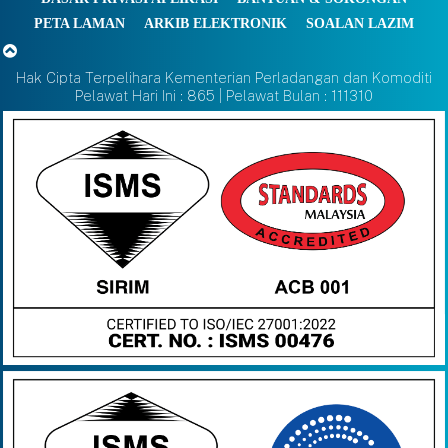
PETA LAMAN
ARKIB ELEKTRONIK
SOALAN LAZIM
Hak Cipta Terpelihara Kementerian Perladangan dan Komoditi
Pelawat Hari Ini : 865 | Pelawat Bulan : 111310