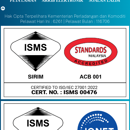
PETA LAMAN
ARKIB ELEKTRONIK
SOALAN LAZIM
Hak Cipta Terpelihara Kementerian Perladangan dan Komoditi
Pelawat Hari Ini : 6261 | Pelawat Bulan : 116706