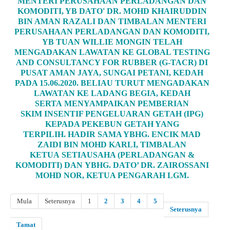
MENTERI PERUSAHAAN PERLADANGAN DAN
KOMODITI, YB DATO' DR. MOHD KHAIRUDDIN
BIN AMAN RAZALI DAN TIMBALAN MENTERI
PERUSAHAAN PERLADANGAN DAN KOMODITI,
YB TUAN WILLIE MONGIN TELAH
MENGADAKAN LAWATAN KE GLOBAL TESTING
AND CONSULTANCY FOR RUBBER (G-TACR) DI
PUSAT AMAN JAYA, SUNGAI PETANI, KEDAH
PADA 15.06.2020. BELIAU TURUT MENGADAKAN
LAWATAN KE LADANG BEGIA, KEDAH
SERTA MENYAMPAIKAN PEMBERIAN
SKIM INSENTIF PENGELUARAN GETAH (IPG)
KEPADA PEKEBUN GETAH YANG
TERPILIH. HADIR SAMA YBHG. ENCIK MAD
ZAIDI BIN MOHD KARLI, TIMBALAN
KETUA SETIAUSAHA (PERLADANGAN &
KOMODITI) DAN YBHG. DATO’ DR. ZAIROSSANI
MOHD NOR, KETUA PENGARAH LGM.
Mula
Seterusnya
1
2
3
4
5
Seterusnya
Tamat