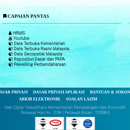
CAPAIAN PANTAS
HRMIS
Youtube
Data Terbuka Kementerian
Data Terbuka Rasmi Malaysia
Data Geospatial Malaysia
Repositori Dasar dan PKPA
Pekeliling Perbendaharaan
ASAR PRIVASI
DASAR PRIVASI APLIKASI
BANTUAN & SOKO
ARKIB ELEKTRONIK
SOALAN LAZIM
Hak Cipta Terpelihara Kementerian Perladangan dan Komoditi
Pelawat Hari Ini : 238 | Pelawat Bulan : 110683