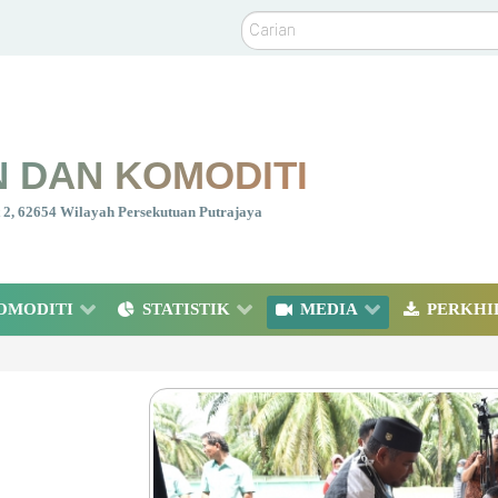
Carian
 DAN KOMODITI
nt 2, 62654 Wilayah Persekutuan Putrajaya
OMODITI
STATISTIK
MEDIA
PERKHI