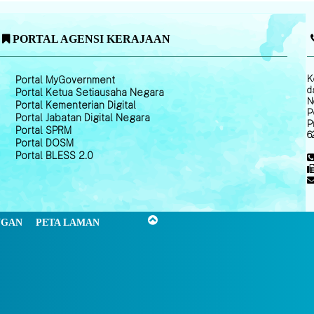
PORTAL AGENSI KERAJAAN
K
Portal MyGovernment
d
Portal Ketua Setiausaha Negara
N
Portal Kementerian Digital
P
Portal Jabatan Digital Negara
P
Portal SPRM
6
Portal DOSM
Portal BLESS 2.0
NGAN
PETA LAMAN