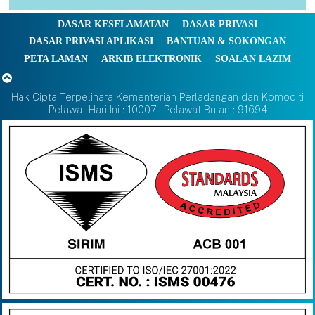
DASAR KESELAMATAN
DASAR PRIVASI
DASAR PRIVASI APLIKASI
BANTUAN & SOKONGAN
PETA LAMAN
ARKIB ELEKTRONIK
SOALAN LAZIM
Hak Cipta Terpelihara Kementerian Perladangan dan Komoditi
Pelawat Hari Ini : 10007 | Pelawat Bulan : 91694